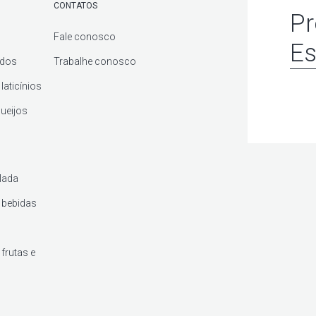
CONTATOS
Pr
Fale conosco
Es
ados
Trabalhe conosco
laticínios
queijos
lada
 bebidas
frutas e