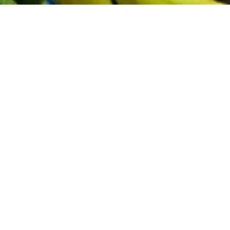
Senha: otimização
Se você administra uma loja especializada, superette ou
minimercado, precisa apenas de um número limitado de
armários refrigerados. Pequenas áreas de vendas e
armazéns não são um problema: apenas precisam ser
organizadas de forma eficiente.
A Arneg oferece uma gama de sistemas de refrigeração
ideais para pequenas lojas e que se adaptam
perfeitamente às suas necessidades, de forma simples e
funcional.
Soluções