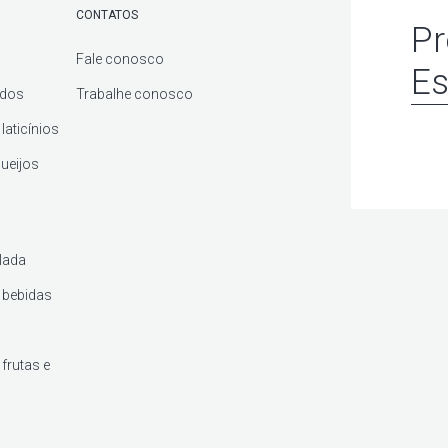
CONTATOS
Pr
Fale conosco
Es
ados
Trabalhe conosco
laticínios
queijos
lada
 bebidas
frutas e