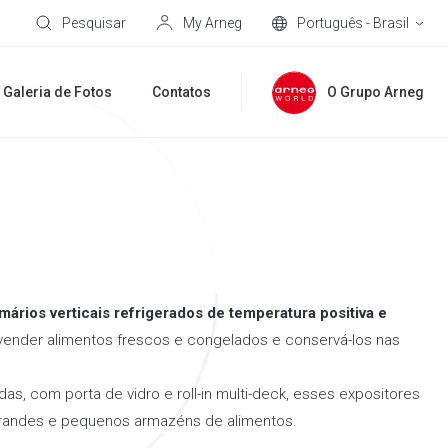
Pesquisar
My Arneg
Português - Brasil
Galeria de Fotos
Contatos
O Grupo Arneg
ários verticais refrigerados de temperatura positiva e
 vender alimentos frescos e congelados e conservá-los nas
s, com porta de vidro e roll-in multi-deck, esses expositores
 grandes e pequenos armazéns de alimentos.