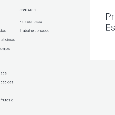
CONTATOS
Pr
Fale conosco
Es
ados
Trabalhe conosco
laticínios
queijos
lada
 bebidas
frutas e