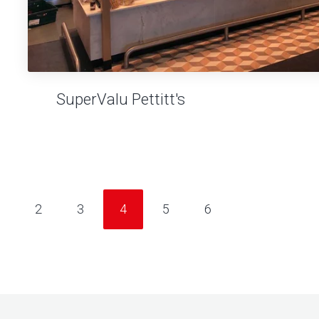
SuperValu Pettitt's
2
3
4
5
6