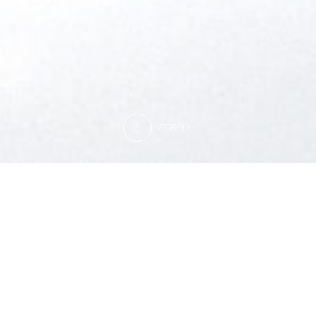
SCROLL
Clique aqui para abrir um chamado