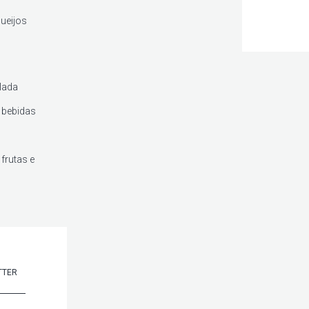
queijos
lada
 bebidas
frutas e