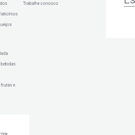
ados
Trabalhe conosco
laticínios
queijos
lada
 bebidas
frutas e