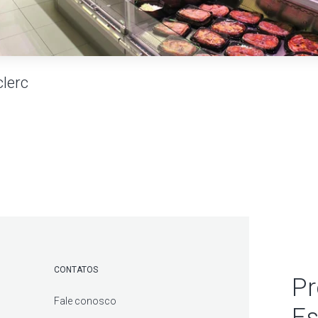
clerc
CONTATOS
Pr
Fale conosco
Es