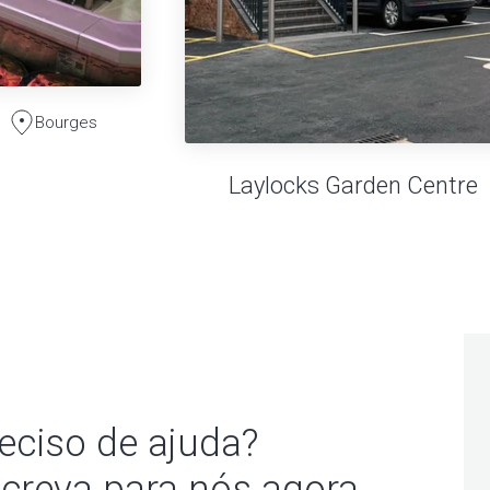
Bourges
Laylocks Garden Centre
eciso de ajuda?
creva para nós agora